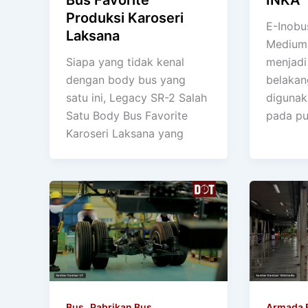
Bus Favorite
INKA
Produksi Karoseri
E-Inobus
Laksana
Medium 
Siapa yang tidak kenal
menjadi
dengan body bus yang
belakang
satu ini, Legacy SR-2 Salah
digunak
Satu Body Bus Favorite
pada p
Karoseri Laksana yang
,
Bus
Pabrikan Bus
Armada 