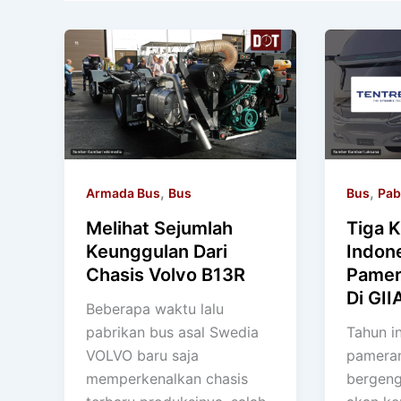
,
,
Armada Bus
Bus
Bus
Pab
Melihat Sejumlah
Tiga K
Keunggulan Dari
Indone
Chasis Volvo B13R
Pamer
Di GII
Beberapa waktu lalu
pabrikan bus asal Swedia
Tahun in
VOLVO baru saja
pameran
memperkenalkan chasis
bergeng