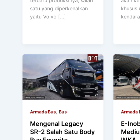
terbaru produksinya, salah
akan ke
satu yang diperkenalkan
khusus 
yaitu Volvo […]
kendara
,
Armada Bus
Bus
Armada 
Mengenal Legacy
E-Inob
SR-2 Salah Satu Body
Mediu