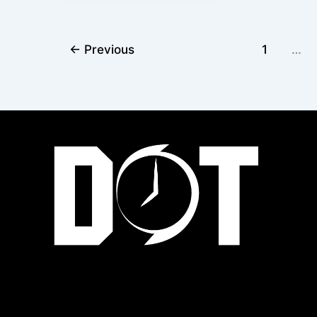
←
Previous
1
…