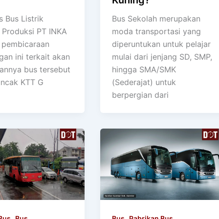
Kuning?
 Bus Listrik
Bus Sekolah merupakan
Produksi PT INKA
moda transportasi yang
 pembicaraan
diperuntukan untuk pelajar
an ini terkait akan
mulai dari jenjang SD, SMP,
annya bus tersebut
hingga SMA/SMK
uncak KTT G
(Sederajat) untuk
berpergian dari
,
,
Bus
Bus
Bus
Pabrikan Bus