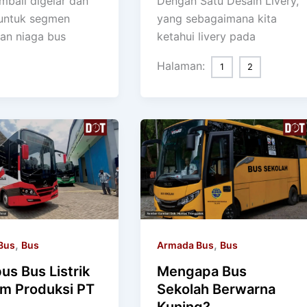
mbali digelar dan
Dengan Satu Desain Livery,
untuk segmen
yang sebagaimana kita
an niaga bus
ketahui livery pada
Halaman:
1
2
,
,
Bus
Bus
Armada Bus
Bus
us Bus Listrik
Mengapa Bus
m Produksi PT
Sekolah Berwarna