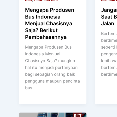
Mengapa Produsen
Jangan
Bus Indonesia
Saat 
Menjual Chasisnya
Jalan
Saja? Berikut
Bertemu
Pembahasannya
berdimen
Mengapa Produsen Bus
seperti 
Indonesia Menjual
pengend
Chasisnya Saja? mungkin
lebih w
hal itu menjadi pertanyaan
bertemu
bagi sebagian orang baik
berdime
pengguna maupun pencinta
bus