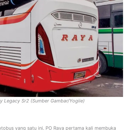
dy Legacy Sr2 (Sumber Gambar/Yogiie)
otobus yang satu ini, PO Raya pertama kali membuka