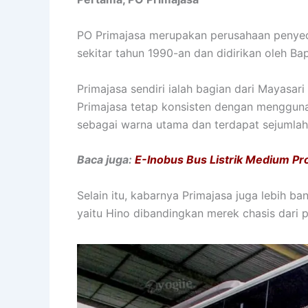
PO Primajasa merupakan perusahaan penyedi
sekitar tahun 1990-an dan didirikan oleh B
Primajasa sendiri ialah bagian dari Mayasar
Primajasa tetap konsisten dengan mengguna
sebagai warna utama dan terdapat sejumlah 
Baca juga:
E-Inobus Bus Listrik Medium Pr
Selain itu, kabarnya Primajasa juga lebih 
yaitu Hino dibandingkan merek chasis dari 