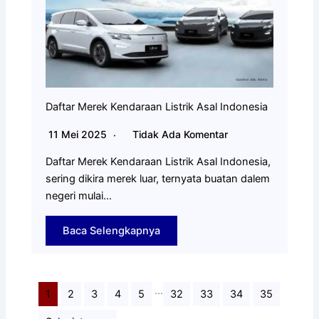
Daftar Merek Kendaraan Listrik Asal Indonesia
11 Mei 2025
Tidak Ada Komentar
Daftar Merek Kendaraan Listrik Asal Indonesia,
sering dikira merek luar, ternyata buatan dalem
negeri mulai…
Baca Selengkapnya
…
1
2
3
4
5
32
33
34
35