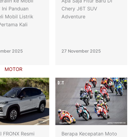
eralih ke Mobil
Apa Saja Fitur Baru Di
? Ini Panduan
Chery J6T SUV
i Mobil Listrik
Adventure
Pertama Kali
ember 2025
27 November 2025
MOTOR
I FRONX Resmi
Berapa Kecepatan Moto