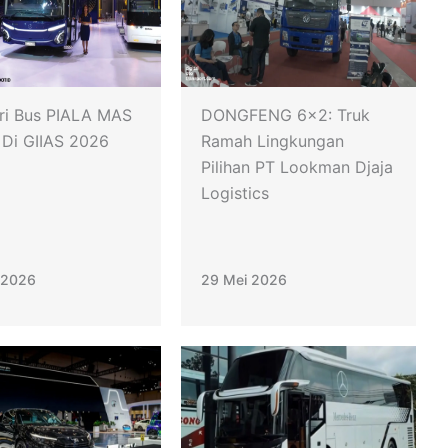
ri Bus PIALA MAS
DONGFENG 6×2: Truk
 Di GIIAS 2026
Ramah Lingkungan
Pilihan PT Lookman Djaja
Logistics
 2026
29 Mei 2026