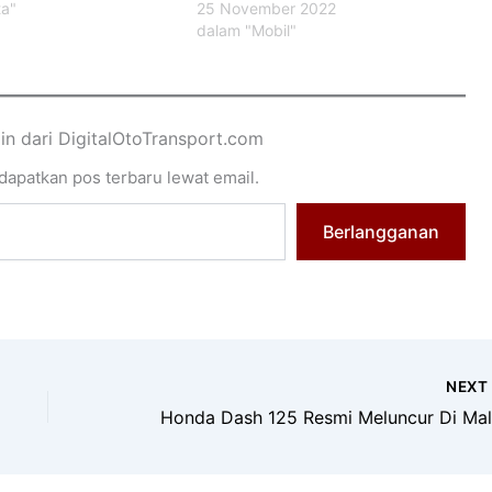
ta"
25 November 2022
dalam "Mobil"
ain dari DigitalOtoTransport.com
apatkan pos terbaru lewat email.
Berlangganan
NEX