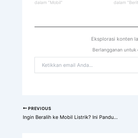
dalam "Mobil"
dalam "Beri
Eksplorasi konten l
Berlangganan untuk d
Ketikkan
email
Anda...
PREVIOUS
Ingin Beralih ke Mobil Listrik? Ini Panduan Membeli Mobil Listrik untuk Pertama Kali