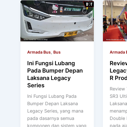
,
Armada Bus
Bus
Armada 
Ini Fungsi Lubang
Revie
Pada Bumper Depan
Legac
Laksana Legacy
R Pro
Series
Review 
Ini Fungsi Lubang Pada
SR3 Ult
Bumper Depan Laksana
Laksana
Legacy Series, yang mana
menamp
pada dasarnya semua
Double 
komponen dan sistem yang
pada aj