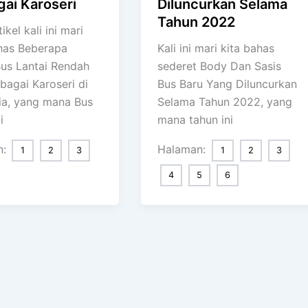
ai Karoseri
Diluncurkan Selama
Tahun 2022
ikel kali ini mari
as Beberapa
Kali ini mari kita bahas
us Lantai Rendah
sederet Body Dan Sasis
bagai Karoseri di
Bus Baru Yang Diluncurkan
ia, yang mana Bus
Selama Tahun 2022, yang
i
mana tahun ini
n:
Halaman:
1
2
3
1
2
3
4
5
6