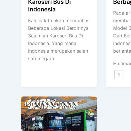
Karoseri Bus Di
Berbag
Indonesia
Pada art
Kali ini kita akan membahas
membah
Beberapa Lokasi Berdirinya
Model B
Sejumlah Karoseri Bus Di
Dari Ber
Indonesia. Yang mana
Indones
Indonesia merupakan salah
berlanta
satu negara
Halama
4