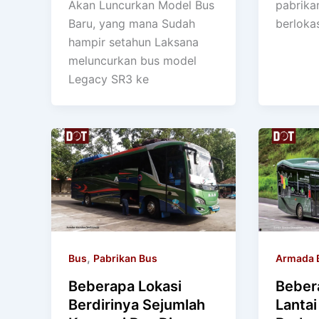
Akan Luncurkan Model Bus
pabrika
Baru, yang mana Sudah
berloka
hampir setahun Laksana
meluncurkan bus model
Legacy SR3 ke
,
Bus
Pabrikan Bus
Armada 
Beberapa Lokasi
Beber
Berdirinya Sejumlah
Lantai