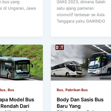
n bus yang
GIIAS 2023, dimana Salah
si di Ungaran, Jawa
satu ajang pameran
otomotif terbesar se Asia
Tenggara yaitu GAIKINDO
,
,
Bus
Bus
Bus
Pabrikan Bus
apa Model Bus
Body Dan Sasis Bus
 Rendah Dari
Baru Yang