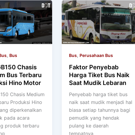
,
,
Bus
Bus
Bus
Perusahaan Bus
GB150 Chasis
Faktor Penyebab
m Bus Terbaru
Harga Tiket Bus Naik
ksi Hino Motor
Saat Mudik Lebaran
150 Chasis Medium
Penyebab harga tiket bus
baru Produksi Hino
naik saat mudik menjadi hal
ang diperkenalkan
biasa setiap tahunnya bagi
ik pada acara
pemudik yang hendak
ng produk terbaru
pulang ke daerah
ng
tempatnya