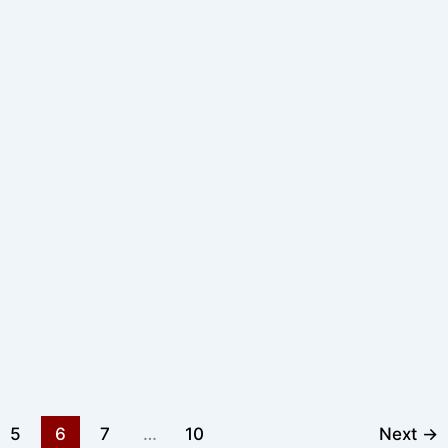
5
6
7
…
10
Next
→