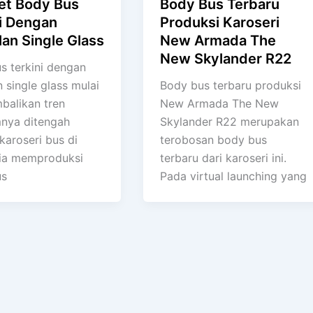
et Body Bus
Body Bus Terbaru
i Dengan
Produksi Karoseri
an Single Glass
New Armada The
New Skylander R22
s terkini dengan
 single glass mulai
Body bus terbaru produksi
alikan tren
New Armada The New
nya ditengah
Skylander R22 merupakan
karoseri bus di
terobosan body bus
ia memproduksi
terbaru dari karoseri ini.
us
Pada virtual launching yang