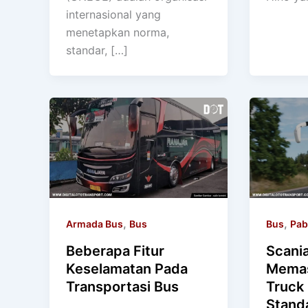
internasional yang
menetapkan norma,
standar, […]
,
,
Armada Bus
Bus
Bus
Pab
Beberapa Fitur
Scani
Keselamatan Pada
Memas
Transportasi Bus
Truck
Standa