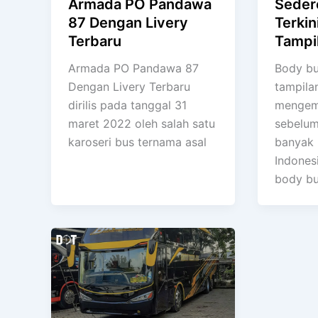
Armada PO Pandawa
Seder
87 Dengan Livery
Terkin
Terbaru
Tampil
Armada PO Pandawa 87
Body bu
Dengan Livery Terbaru
tampilan
dirilis pada tanggal 31
mengemb
maret 2022 oleh salah satu
sebelum
karoseri bus ternama asal
banyak 
Indones
body b