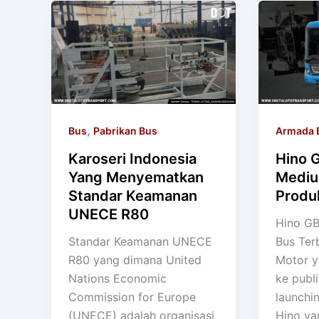
,
Bus
Pabrikan Bus
Armada 
Karoseri Indonesia
Hino 
Yang Menyematkan
Mediu
Standar Keamanan
Produ
UNECE R80
Hino GB
Standar Keamanan UNECE
Bus Ter
R80 yang dimana United
Motor y
Nations Economic
ke publ
Commission for Europe
launchi
(UNECE) adalah organisasi
Hino ya