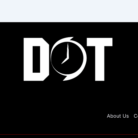
About Us
C