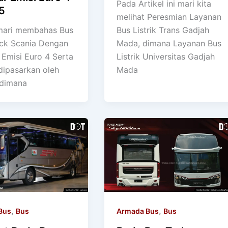
Pada Artikel ini mari kita
5
melihat Peresmian Layanan
i mari membahas Bus
Bus Listrik Trans Gadjah
ck Scania Dengan
Mada, dimana Layanan Bus
 Emisi Euro 4 Serta
Listrik Universitas Gadjah
dipasarkan oleh
Mada
 dimana
,
,
Bus
Bus
Armada Bus
Bus