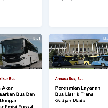
,
rikan Bus
Armada Bus
Bus
a Akan
Peresmian Layanan
arkan Bus Dan
Bus Listrik Trans
 Dengan
Gadjah Mada
r Emisi Euro 4