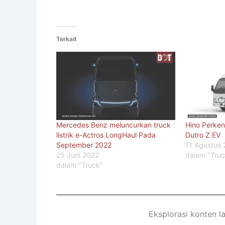
Terkait
Mercedes Benz meluncurkan truck
Hino Perken
listrik e-Actros LongHaul Pada
Dutro Z EV
September 2022
11 Agustus
25 Juni 2022
dalam "Tru
dalam "Truck"
Eksplorasi konten l