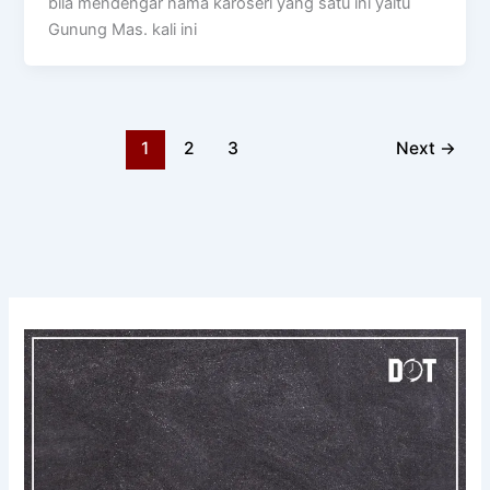
bila mendengar nama karoseri yang satu ini yaitu
Gunung Mas. kali ini
1
2
3
Next
→