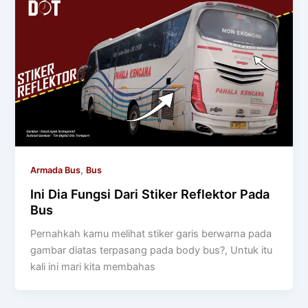
,
Armada Bus
Bus
Ini Dia Fungsi Dari Stiker Reflektor Pada
Bus
Pernahkah kamu melihat stiker garis berwarna pada
gambar diatas terpasang pada body bus?, Untuk itu
kali ini mari kita membahas