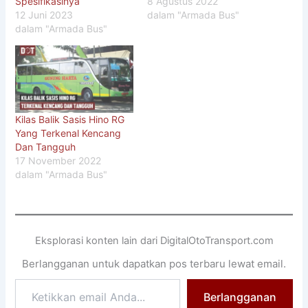
Spesifikasinya
8 Agustus 2022
12 Juni 2023
dalam "Armada Bus"
dalam "Armada Bus"
Kilas Balik Sasis Hino RG
Yang Terkenal Kencang
Dan Tangguh
17 November 2022
dalam "Armada Bus"
Eksplorasi konten lain dari DigitalOtoTransport.com
Berlangganan untuk dapatkan pos terbaru lewat email.
Ketikkan
Berlangganan
email