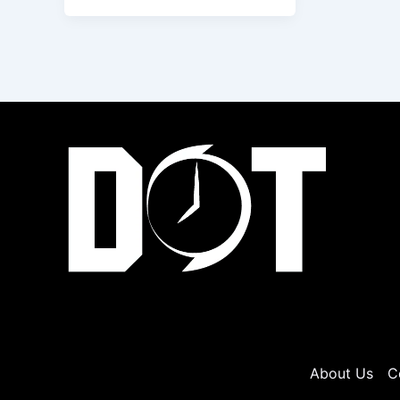
About Us
C