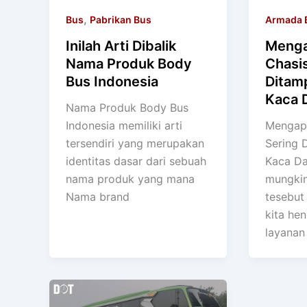
,
Bus
Pabrikan Bus
Armada 
Inilah Arti Dibalik
Menga
Nama Produk Body
Chasi
Bus Indonesia
Ditam
Kaca 
Nama Produk Body Bus
Indonesia memiliki arti
Mengap
tersendiri yang merupakan
Sering 
identitas dasar dari sebuah
Kaca Da
nama produk yang mana
mungkin
Nama brand
tesebut
kita he
layanan