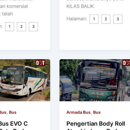
an komersial
KILAS BALIK
 telah
Halaman:
1
2
3
n:
1
2
3
,
,
Bus
Bus
Armada Bus
Bus
Bus EVO C
Pengertian Body Roll