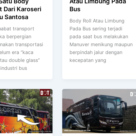
 Satu Body
Atau Limbung Pada
t Dari Karoseri
Bus
u Santosa
Body Roll Atau Limbung
habat transport
Pada Bus sering terjadi
ka berpergian
pada saat bus melakukan
akan transportasi
Manuver menikung maupun
elum era “kaca
berpindah jalur dengan
tau double glass”
kecepatan yang
 industri bus