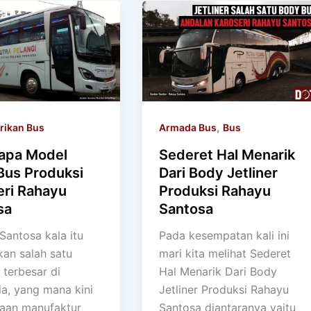
,
rikan Bus
Armada Bus
Bus
apa Model
Sederet Hal Menarik
Bus Produksi
Dari Body Jetliner
eri Rahayu
Produksi Rahayu
sa
Santosa
Santosa kala itu
Pada kesempatan kali ini
an salah satu
mari kita melihat Sederet
 terbesar di
Hal Menarik Dari Body
ia, yang mana kini
Jetliner Produksi Rahayu
aan manufaktur
Santosa diantaranya yaitu