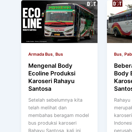
,
,
Armada Bus
Bus
Bus
Pab
Mengenal Body
Beber
Ecoline Produksi
Body 
Karoseri Rahayu
Karos
Santosa
Santo
Setelah sebelumnya kita
Rahayu 
telah melihat dan
merupak
membahas beragam model
karoseri
bus produksi karoseri
Indones
Rahayu Santosa, kali ini
perusah