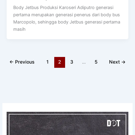
Body Jetbus Produksi Karoseri Adiputro generasi
pertama merupakan generasi penerus dari body bus
Marcopolo, sehingga body Jetbus generasi pertama
masih
←
Previous
1
2
3
…
5
Next
→