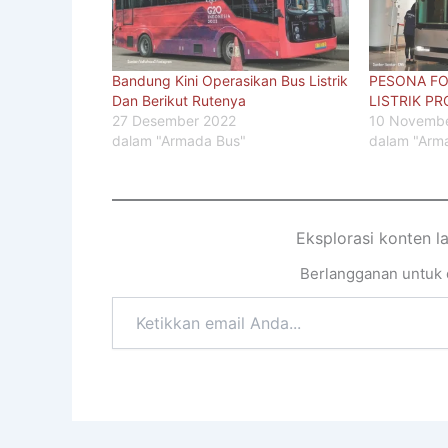
Bandung Kini Operasikan Bus Listrik
PESONA FO
Dan Berikut Rutenya
LISTRIK P
27 Desember 2022
10 Novemb
dalam "Armada Bus"
dalam "Arm
Eksplorasi konten l
Berlangganan untuk d
Ketikkan
email
Anda...