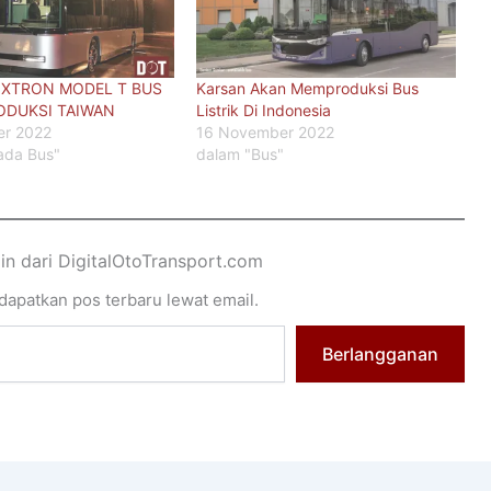
XTRON MODEL T BUS
Karsan Akan Memproduksi Bus
RODUKSI TAIWAN
Listrik Di Indonesia
er 2022
16 November 2022
ada Bus"
dalam "Bus"
ain dari DigitalOtoTransport.com
apatkan pos terbaru lewat email.
Berlangganan