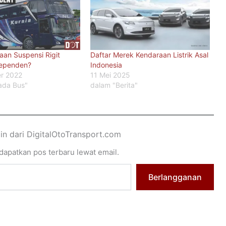
an Suspensi Rigit
Daftar Merek Kendaraan Listrik Asal
ependen?
Indonesia
r 2022
11 Mei 2025
ada Bus"
dalam "Berita"
ain dari DigitalOtoTransport.com
apatkan pos terbaru lewat email.
Berlangganan