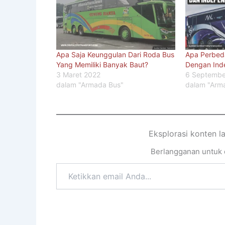
Apa Saja Keunggulan Dari Roda Bus
Apa Perbeda
Yang Memiliki Banyak Baut?
Dengan Ind
3 Maret 2022
6 Septembe
dalam "Armada Bus"
dalam "Arm
Eksplorasi konten l
Berlangganan untuk d
Ketikkan
email
Anda...