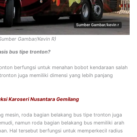
(Sumber Gambar/Kevin R)
asis bus tipe tronton?
tronton berfungsi untuk menahan bobot kendaraan salah
e tronton juga memiliki dimensi yang lebih panjang
si Karoseri Nusantara Gemilang
ng mesin, roda bagian belakang bus tipe tronton juga
emudi, namun roda bagian belakang bus memiliki arah
an. Hal tersebut berfungsi untuk memperkecil radius