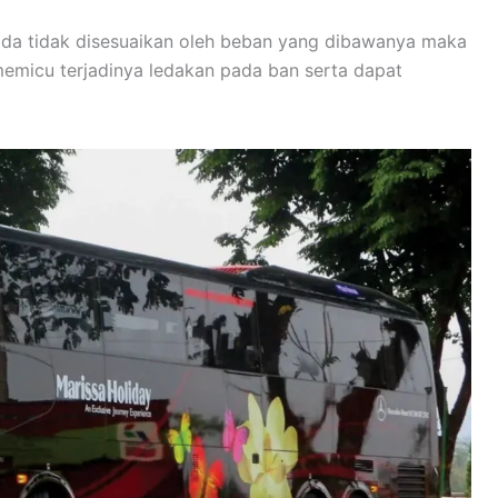
roda tidak disesuaikan oleh beban yang dibawanya maka
emicu terjadinya ledakan pada ban serta dapat