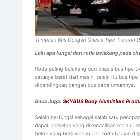
Tampilan Bus Dengan Chasis Tipe Tronton 
Lalu apa fungsi dari roda belakang pada ch
Roda paling belakang dari chasis bus tipe 
satunya berat dari mesin, selain itu bus tip
dibandingkan dengan bus pada umumnya.
Baca Juga:
SKYBUS Body Aluminium Produk
Selain berfungsi sebagai salah satu penopa
dapat berbelok yang dikendalikan melalui k
belok yang berlawanan dari roda bagian dep