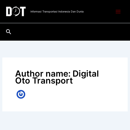
Lewati
ke
Informasi Transportasi Indonesia Dan Dunia
konten
Cari
Author name: Digital
Oto Transport