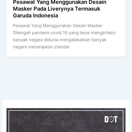
Pesawat Yang Menggunakan Desain
Masker Pada Liverynya Termasuk
Garuda Indonesia
Pesawat Yang Menggunakan Desain Masker
Ditengah pandemi covid 19 yang terus menginfeksi
banyak negara didunia mengakibatkan banyak
negara menerapkan standar