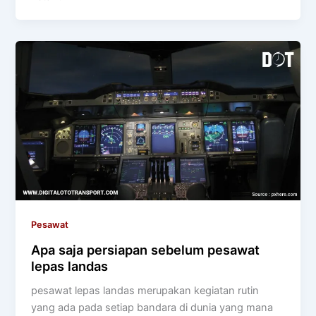
Pesawat
Apa saja persiapan sebelum pesawat
lepas landas
pesawat lepas landas merupakan kegiatan rutin
yang ada pada setiap bandara di dunia yang mana