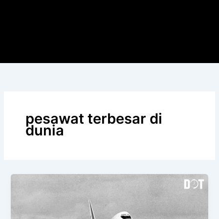
pesawat terbesar di
dunia