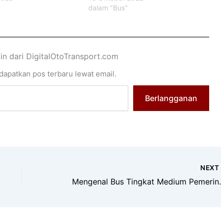
"
dalam "Bus"
ain dari DigitalOtoTransport.com
apatkan pos terbaru lewat email.
Berlangganan
NEX
Mengenal Bus Tin