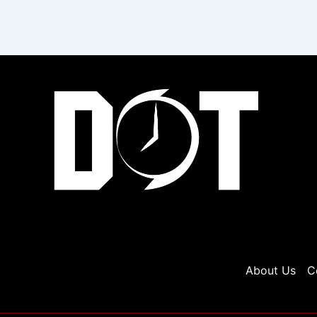
About Us
C