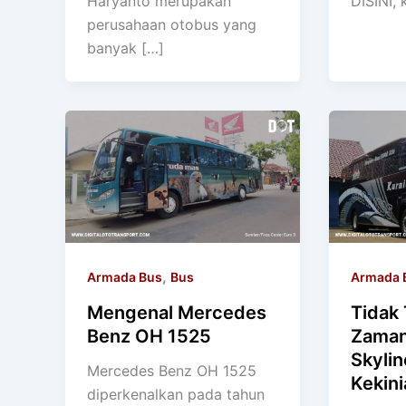
Haryanto merupakan
DISINI, k
perusahaan otobus yang
banyak […]
,
Armada Bus
Bus
Armada 
Mengenal Mercedes
Tidak
Benz OH 1525
Zaman
Skylin
Mercedes Benz OH 1525
Kekini
diperkenalkan pada tahun