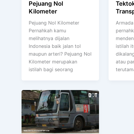
Pejuang Nol
Tekto
Kilometer
Trans
Pejuang Nol Kilometer
Armada
Pernahkah kamu
pernah
melihatnya dijalan
mendeng
Indonesia baik jalan tol
istilah 
maupun arteri? Pejuang Nol
dikalan
Kilometer merupakan
atau pa
istilah bagi seorang
terutam