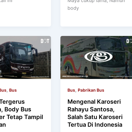
ali ini
Maya cukup lama, Namun
body
,
,
Bus
Bus
Bus
Pabrikan Bus
 Tergerus
Mengenal Karoseri
, Body Bus
Rahayu Santosa,
er Tetap Tampil
Salah Satu Karoseri
an
Tertua Di Indonesia