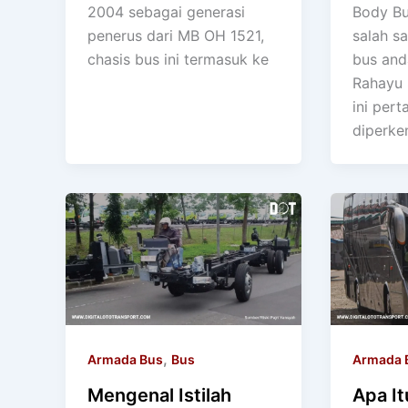
2004 sebagai generasi
Body Bus
penerus dari MB OH 1521,
salah s
chasis bus ini termasuk ke
bus and
Rahayu 
ini pert
diperke
,
Armada Bus
Bus
Armada 
Mengenal Istilah
Apa I