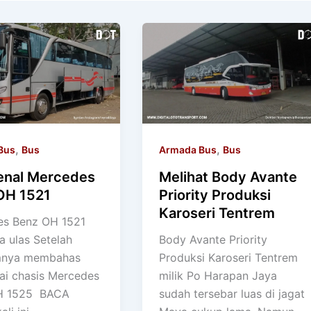
,
,
Bus
Bus
Armada Bus
Bus
nal Mercedes
Melihat Body Avante
OH 1521
Priority Produksi
Karoseri Tentrem
s Benz OH 1521
a ulas Setelah
Body Avante Priority
mnya membahas
Produksi Karoseri Tentrem
i chasis Mercedes
milik Po Harapan Jaya
H 1525 BACA
sudah tersebar luas di jagat