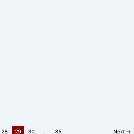
28
29
30
…
35
Next
→