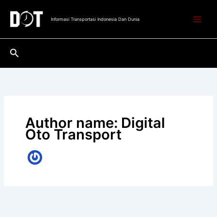
Lewati
ke
Informasi Transportasi Indonesia Dan Dunia
konten
Cari
Author name: Digital
Oto Transport