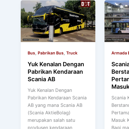
,
,
Bus
Pabrikan Bus
Truck
Armada 
Yuk Kenalan Dengan
Scani
Pabrikan Kendaraan
Berst
Scania AB
Perta
Masuk
Yuk Kenalan Dengan
Pabrikan Kendaraan Scania
Scania 
AB yang mana Scania AB
Berstan
(Scania AktieBolag)
Pertama
merupakan salah satu
Masuk K
produsen kendaraan
Bagi ma