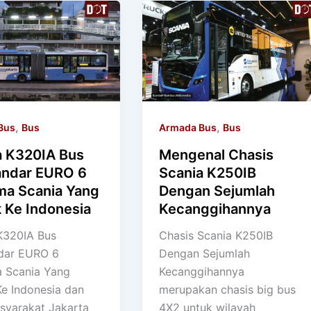
,
,
Bus
Bus
Armada Bus
Bus
a K320IA Bus
Mengenal Chasis
andar EURO 6
Scania K250IB
ma Scania Yang
Dengan Sejumlah
 Ke Indonesia
Kecanggihannya
K320IA Bus
Chasis Scania K250IB
dar EURO 6
Dengan Sejumlah
 Scania Yang
Kecanggihannya
e Indonesia dan
merupakan chasis big bus
syarakat Jakarta
4X2 untuk wilayah