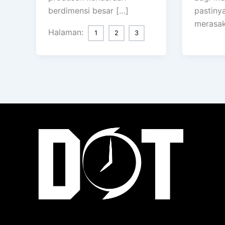
berdimensi besar […]
pastiny
merasa
Halaman:
1
2
3