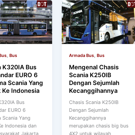
,
,
Bus
Bus
Armada Bus
Bus
a K320IA Bus
Mengenal Chasis
andar EURO 6
Scania K250IB
ma Scania Yang
Dengan Sejumlah
 Ke Indonesia
Kecanggihannya
K320IA Bus
Chasis Scania K250IB
dar EURO 6
Dengan Sejumlah
 Scania Yang
Kecanggihannya
e Indonesia dan
merupakan chasis big bus
syarakat Jakarta
4X2 untuk wilayah