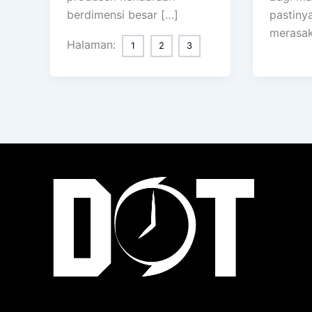
berdimensi besar […]
pastiny
merasa
Halaman:
1
2
3