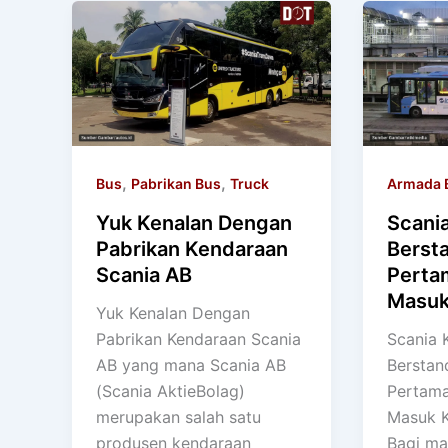
,
,
Bus
Pabrikan Bus
Truck
Armada 
Yuk Kenalan Dengan
Scani
Pabrikan Kendaraan
Berst
Scania AB
Perta
Masuk
Yuk Kenalan Dengan
Pabrikan Kendaraan Scania
Scania 
AB yang mana Scania AB
Berstan
(Scania AktieBolag)
Pertama
merupakan salah satu
Masuk K
produsen kendaraan
Bagi ma