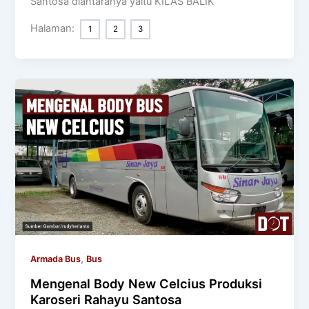
Santosa diantaranya yaitu KILAS BALIK
Halaman:
1
2
3
,
Armada Bus
Bus
Mengenal Body New Celcius Produksi
Karoseri Rahayu Santosa