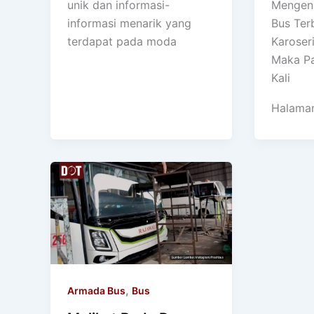
unik dan informasi-
Mengena
informasi menarik yang
Bus Ter
terdapat pada moda
Karoseri
Maka P
Kali
Halama
,
Armada Bus
Bus