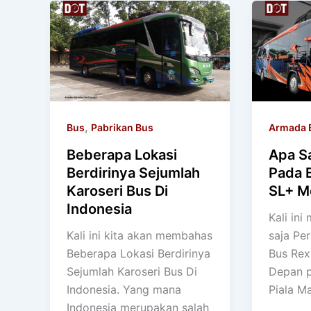
,
Bus
Pabrikan Bus
Armada 
Beberapa Lokasi
Apa S
Berdirinya Sejumlah
Pada 
Karoseri Bus Di
SL+ M
Indonesia
Kali ini
Kali ini kita akan membahas
saja Pe
Beberapa Lokasi Berdirinya
Bus Rex
Sejumlah Karoseri Bus Di
Depan p
Indonesia. Yang mana
Piala M
Indonesia merupakan salah