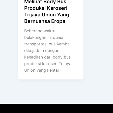
Melihat Body Bus
Produksi Karoseri
Trijaya Union Yang
Bernuansa Eropa
Beberapa waktu
belakangan ini dunia
transportasi bus Kembali
dikejutkan dengan
kehadiran dari body bus
produksi karoseri Trijaya
Union yang kental