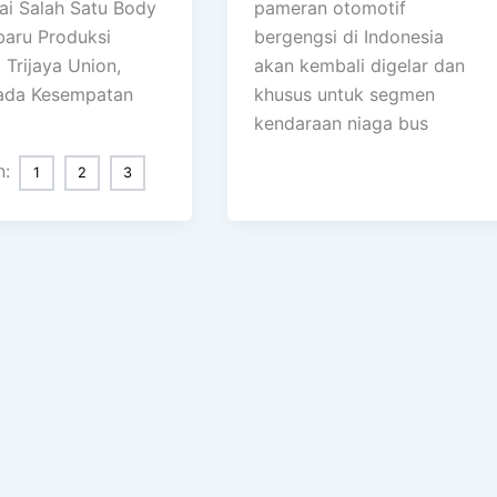
i Salah Satu Body
pameran otomotif
baru Produksi
bergengsi di Indonesia
 Trijaya Union,
akan kembali digelar dan
ada Kesempatan
khusus untuk segmen
kendaraan niaga bus
n:
1
2
3