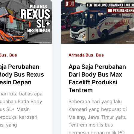
,
,
Bus
Bus
Armada Bus
Bus
aja Perubahan
Apa Saja Perubahan
Body Bus Rexus
Dari Body Bus Max
esin Depan
Facelift Produksi
Tentrem
 mari kita bahas apa
rubahan Pada Body
Beberapa hari yang lalu
us SL+ Mesin
Karoseri yang berpusat di
roduksi karoseri
Malang, Jawa Timur yaitu
as, yang
Tentrem merilis bus
bermesin depan milik PO