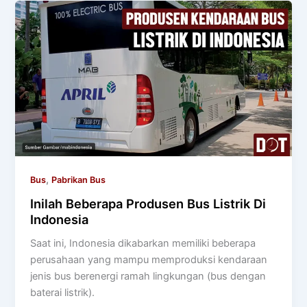
,
Bus
Pabrikan Bus
Inilah Beberapa Produsen Bus Listrik Di
Indonesia
Saat ini, Indonesia dikabarkan memiliki beberapa
perusahaan yang mampu memproduksi kendaraan
jenis bus berenergi ramah lingkungan (bus dengan
baterai listrik).