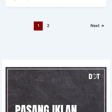
1
2
Next
→