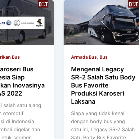
,
rikan Bus
Armada Bus
Bus
aroseri Bus
Mengenal Legacy
sia Siap
SR-2 Salah Satu Body
kan Inovasinya
Bus Favorite
AS 2022
Produksi Karoseri
Laksana
i salah satu ajang
 otomotif
Siapa yang tidak kenal
si di Indonesia
dengan body bus yang
mbali digelar dan
satu ini, Legacy SR-2 Salah
untuk segmen
Satu Body Bus Favorite