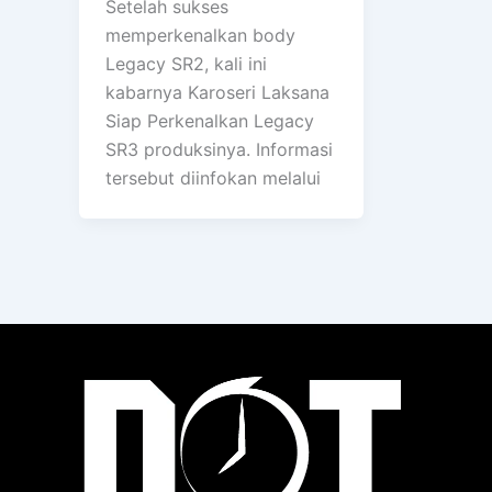
Setelah sukses
memperkenalkan body
Legacy SR2, kali ini
kabarnya Karoseri Laksana
Siap Perkenalkan Legacy
SR3 produksinya. Informasi
tersebut diinfokan melalui