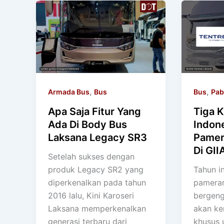
,
,
Armada Bus
Bus
Bus
Pab
Apa Saja Fitur Yang
Tiga K
Ada Di Body Bus
Indone
Laksana Legacy SR3
Pamer
Di GII
Setelah sukses dengan
produk Legacy SR2 yang
Tahun in
diperkenalkan pada tahun
pameran
2016 lalu, Kini Karoseri
bergeng
Laksana memperkenalkan
akan ke
generasi terbaru dari
khusus 