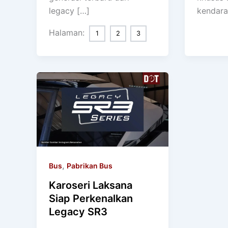
legacy […]
kendara
Halaman:
1
2
3
,
Bus
Pabrikan Bus
Karoseri Laksana
Siap Perkenalkan
Legacy SR3