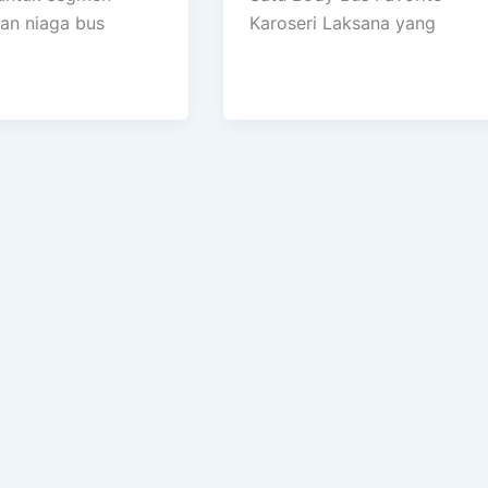
an niaga bus
Karoseri Laksana yang