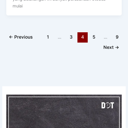
mulai
←
Previous
1
…
3
4
5
…
9
Next
→