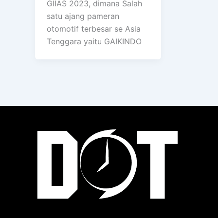
GIIAS 2023, dimana Salah
satu ajang pameran
otomotif terbesar se Asia
Tenggara yaitu GAIKINDO