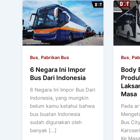
,
,
Bus
Pabrikan Bus
Bus
Pab
6 Negara Ini Impor
Body B
Bus Dari Indonesia
Produk
Laksa
6 Negara Ini Impor Bus Dari
Masa
Indonesia, yang mungkin
belum kamu ketahui bahwa
Pada art
bus buatan Indonesia
Mengeta
sudah digunakan oleh
Bus City
banyak […]
Karoser
Ke Masa