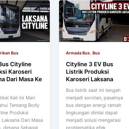
,
rikan Bus
Armada Bus
Bus
us Cityline
Cityline 3 EV Bus
si Karoseri
Listrik Produksi
na Dari Masa Ke
Karoseri Laksana
Bus listrik saat ini tengah
ikel Kali Ini Mari
menjadi sorotan, pasalnya
hui Tentang Body
bus dengan energi ramah
line Produksi
lingkungan dinilai dapat
i Laksana Dari Masa
menjadi solusi mengatasi
, dimana Sebagai
problematika efek