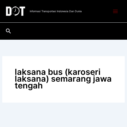
Lewati
ke
Informasi Transportasi Indonesia Dan Dunia
konten
Cari
laksana bus (karoseri
laksana) semarang jawa
tengah