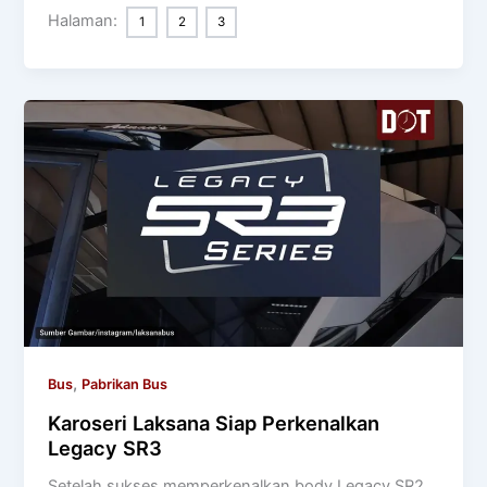
Halaman:
1
2
3
,
Bus
Pabrikan Bus
Karoseri Laksana Siap Perkenalkan
Legacy SR3
Setelah sukses memperkenalkan body Legacy SR2,