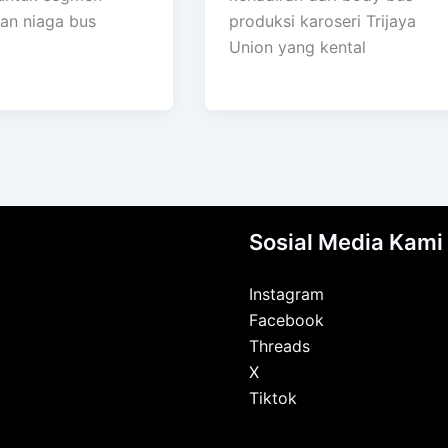
an niaga bus
produksi karoseri Trijaya
Union yang kental
Sosial Media Kami
Instagram
Facebook
Threads
X
Tiktok