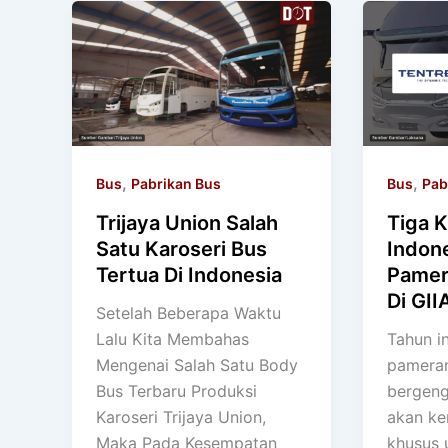
,
,
Bus
Pabrikan Bus
Bus
Pab
Trijaya Union Salah
Tiga K
Satu Karoseri Bus
Indone
Tertua Di Indonesia
Pamer
Di GII
Setelah Beberapa Waktu
Lalu Kita Membahas
Tahun in
Mengenai Salah Satu Body
pameran
Bus Terbaru Produksi
bergeng
Karoseri Trijaya Union,
akan ke
Maka Pada Kesempatan
khusus 