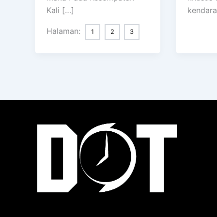
Kali […]
kendara
Halaman:
1
2
3