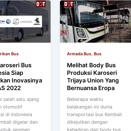
,
rikan Bus
Armada Bus
Bus
aroseri Bus
Melihat Body Bus
sia Siap
Produksi Karoseri
kan Inovasinya
Trijaya Union Yang
AS 2022
Bernuansa Eropa
i salah satu ajang
Beberapa waktu
 otomotif
belakangan ini dunia
si di Indonesia
transportasi bus Kembali
mbali digelar dan
dikejutkan dengan
untuk segmen
kehadiran dari body bus