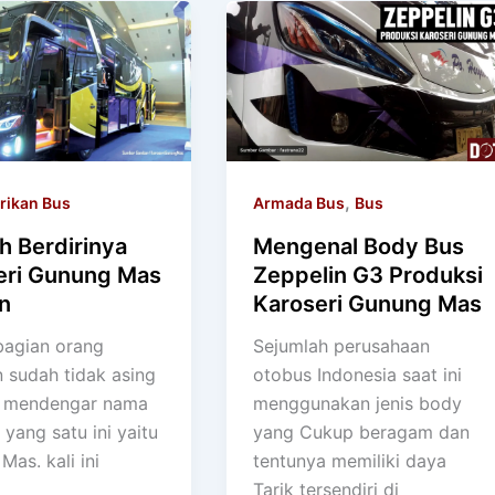
,
rikan Bus
Armada Bus
Bus
h Berdirinya
Mengenal Body Bus
eri Gunung Mas
Zeppelin G3 Produksi
n
Karoseri Gunung Mas
bagian orang
Sejumlah perusahaan
 sudah tidak asing
otobus Indonesia saat ini
la mendengar nama
menggunakan jenis body
 yang satu ini yaitu
yang Cukup beragam dan
as. kali ini
tentunya memiliki daya
Tarik tersendiri di