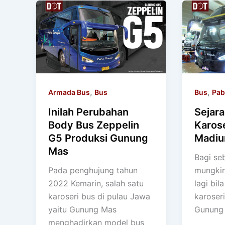
,
,
Armada Bus
Bus
Bus
Pab
Inilah Perubahan
Sejara
Body Bus Zeppelin
Karos
G5 Produksi Gunung
Madiu
Mas
Bagi se
Pada penghujung tahun
mungkin
2022 Kemarin, salah satu
lagi bi
karoseri bus di pulau Jawa
karoseri
yaitu Gunung Mas
Gunung M
menghadirkan model bus