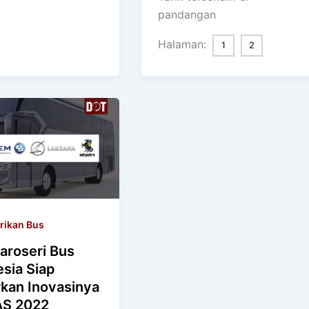
pandangan
Halaman:
1
2
rikan Bus
aroseri Bus
sia Siap
kan Inovasinya
AS 2022