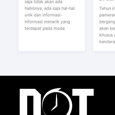
saja tidak akan ada
habisnya, ada saja hal-hal
Tahun in
unik dan informasi-
pameran
informasi menarik yang
bergeng
terdapat pada moda
akan ke
khusus 
kendara