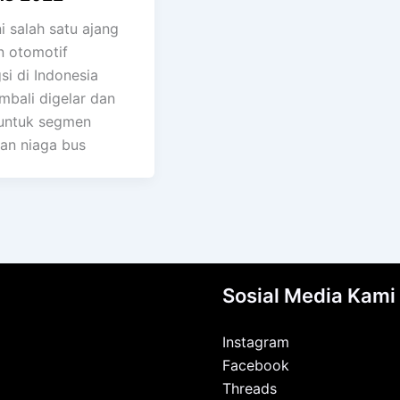
i salah satu ajang
 otomotif
si di Indonesia
mbali digelar dan
untuk segmen
an niaga bus
Sosial Media Kami
Instagram
Facebook
Threads