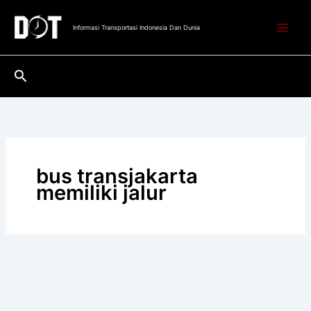
Lewati
ke
Informasi Transportasi Indonesia Dan Dunia
konten
Cari
bus transjakarta
memiliki jalur