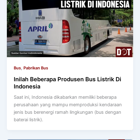
,
Bus
Pabrikan Bus
Inilah Beberapa Produsen Bus Listrik Di
Indonesia
Saat ini, Indonesia dikabarkan memiliki beberapa
perusahaan yang mampu memproduksi kendaraan
jenis bus berenergi ramah lingkungan (bus dengan
baterai listrik).