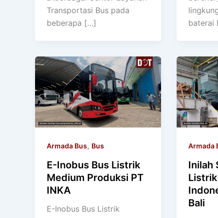
Transportasi Bus pada
lingkun
beberapa […]
baterai l
,
Armada Bus
Bus
Armada 
E-Inobus Bus Listrik
Inilah
Medium Produksi PT
Listri
INKA
Indon
Bali
E-Inobus Bus Listrik