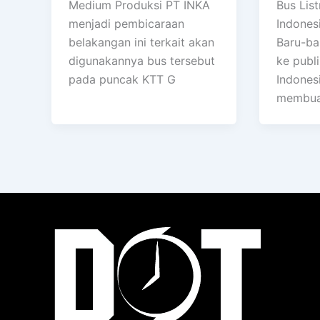
Medium Produksi PT INKA
Bus List
menjadi pembicaraan
Indones
belakangan ini terkait akan
Baru-ba
digunakannya bus tersebut
ke publi
pada puncak KTT G
Indones
membuat