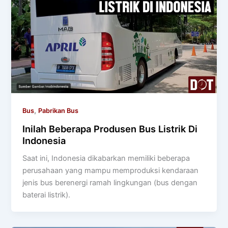
,
Bus
Pabrikan Bus
Inilah Beberapa Produsen Bus Listrik Di
Indonesia
Saat ini, Indonesia dikabarkan memiliki beberapa
perusahaan yang mampu memproduksi kendaraan
jenis bus berenergi ramah lingkungan (bus dengan
baterai listrik).