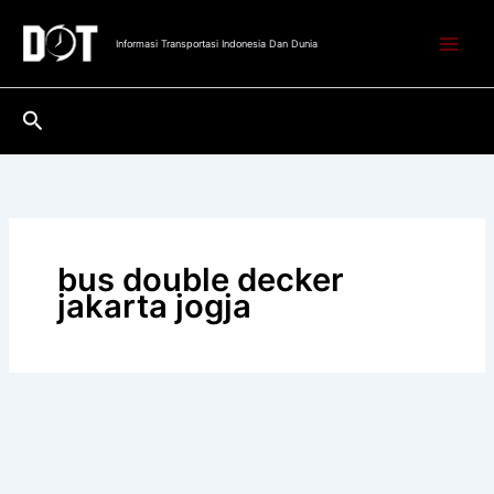
Lewati
ke
Informasi Transportasi Indonesia Dan Dunia
konten
Cari
bus double decker
jakarta jogja