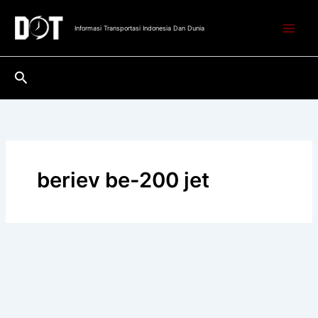
Lewati
ke
Informasi Transportasi Indonesia Dan Dunia
konten
Cari
beriev be-200 jet