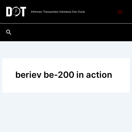
Lewati
ke
Informasi Transportasi Indonesia Dan Dunia
konten
Cari
beriev be-200 in action