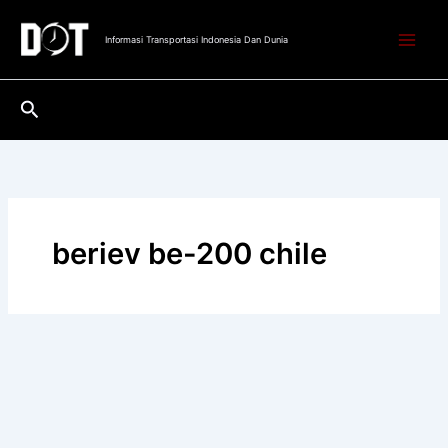
Lewati
ke
Informasi Transportasi Indonesia Dan Dunia
konten
Cari
beriev be-200 chile