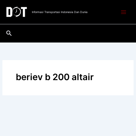
Lewati
ke
Informasi Transportasi Indonesia Dan Dunia
konten
Cari
beriev b 200 altair