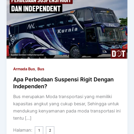
,
Armada Bus
Bus
Apa Perbedaan Suspensi Rigit Dengan
Independen?
Bus merupakan Moda transportasi yang memiliki
kapasitas angkut yang cukup besar, Sehingga untuk
mendukung kenyamanan pada moda transportasi ini
tentu […]
Halaman:
1
2