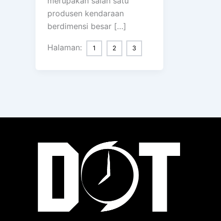
merupakan salah satu
produsen kendaraan
berdimensi besar […]
Halaman:
1
2
3