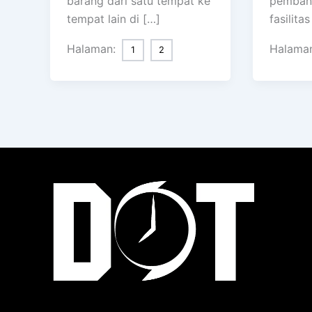
barang dari satu tempat ke
pemban
tempat lain di […]
fasilitas
Halaman:
Halama
1
2