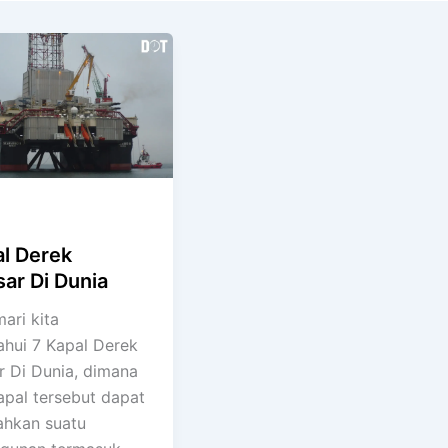
al Derek
ar Di Dunia
mari kita
hui 7 Kapal Derek
r Di Dunia, dimana
apal tersebut dapat
hkan suatu