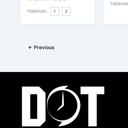
Halama
Halaman:
1
2
←
Previous