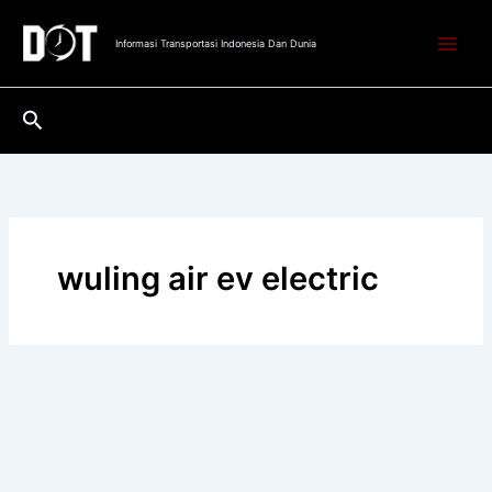
Lewati
ke
Informasi Transportasi Indonesia Dan Dunia
konten
Cari
wuling air ev electric