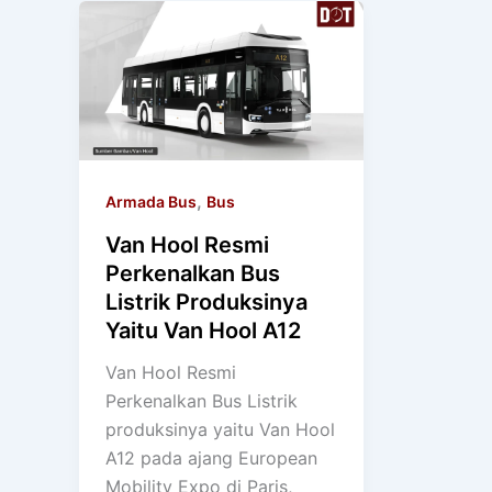
,
Armada Bus
Bus
Van Hool Resmi
Perkenalkan Bus
Listrik Produksinya
Yaitu Van Hool A12
Van Hool Resmi
Perkenalkan Bus Listrik
produksinya yaitu Van Hool
A12 pada ajang European
Mobility Expo di Paris,