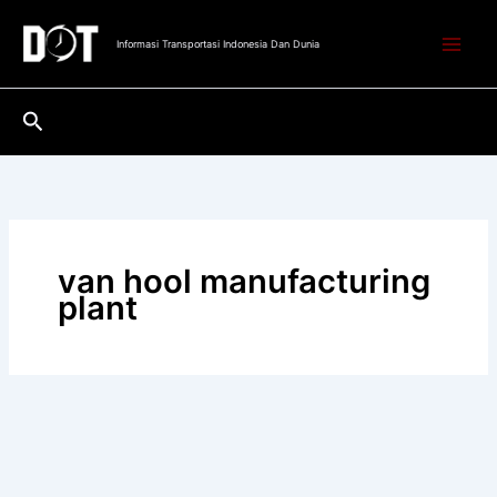
Lewati
ke
Informasi Transportasi Indonesia Dan Dunia
konten
Cari
van hool manufacturing
plant