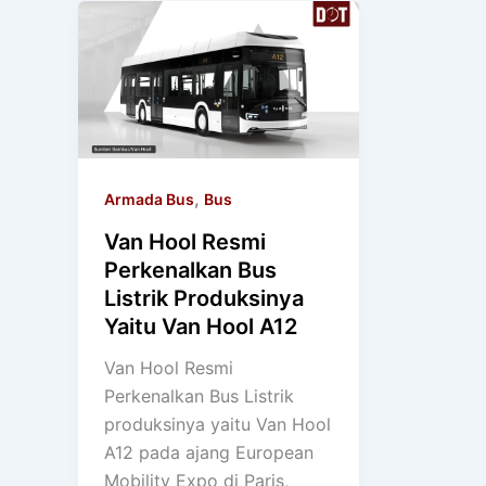
,
Armada Bus
Bus
Van Hool Resmi
Perkenalkan Bus
Listrik Produksinya
Yaitu Van Hool A12
Van Hool Resmi
Perkenalkan Bus Listrik
produksinya yaitu Van Hool
A12 pada ajang European
Mobility Expo di Paris,